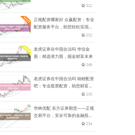
与
322
正规配资哪家好 众赢配资：专业
配资服务平台，助您轻松实现财
富
252
老虎证券在中国合法吗 华信金
股：精选潜力股，掘金财富未来
246
老虎证券在中国合法吗 锦鲤配资
吧：专业股票配资，助您财富增
值
235
华林优配 东方证券期货——正规
交易平台，安全可靠的金融投资
选
234