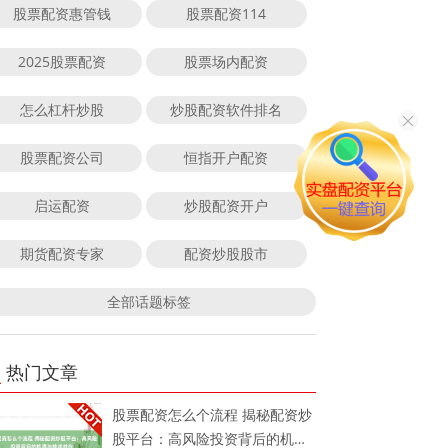
股票配资惠管钱
股票配资114
2025股票配资
股票场内配资
怎么杠杆炒股
炒股配资软件排名
股票配资公司
恒指开户配资
启运配资
炒股配资开户
期货配资专家
配资炒股股市
全部话题标签
热门文章
股票配资怎么个流程 揭秘配资炒
股平台：高风险投资背后的机遇