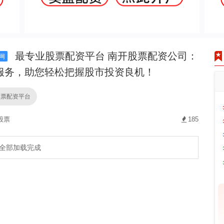
最专业股票配资平台 南开股票配资公司：
网
服务，助您轻松把握股市投资良机！
股票配资平台
股票
185
全部加载完成