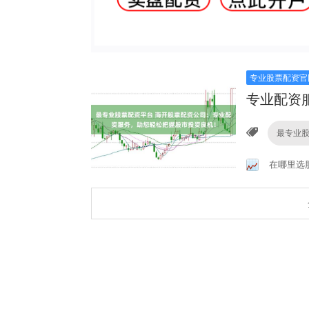
专业股票配资官
专业配资
最专业
在哪里选