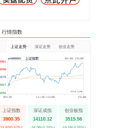
行情指数
上证走势
深证走势
创业走势
上证指数
深证成指
创业板指
3900.35
14110.12
3515.56
21.92
(0.57%)
-34.08
(-0.24%)
-19.58
(-0.55%)