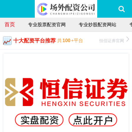
首页
专业股票配资官网
专业炒股配资网站
十大配资平台推荐
恒信证券官网
共
100
+平台