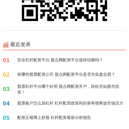
最近发表
01
安全杠杆配资平台 股点网配资平台值得信赖吗？
02
有哪些股票配资公司 股点网配资平台是否为实盘交易？
股票杠杆平台哪个好用 股点网配资开户，轻松开始股市投
03
资！
04
股票账户怎么加杠杆 杠杆配资政策利好新举措释放市场活力
05
配资正规网上炒股 杠杆配资最新分析报告