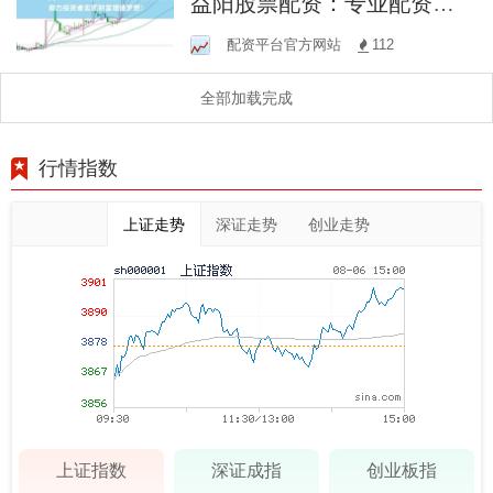
益阳股票配资：专业配资服
务，助力投资者实现财富增
配资平台官方网站
112
值梦想！
全部加载完成
行情指数
上证走势
深证走势
创业走势
上证指数
深证成指
创业板指