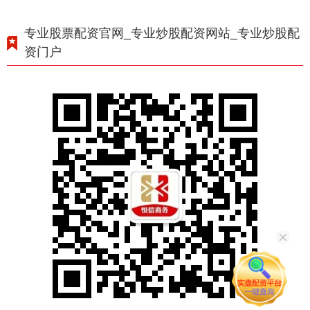
专业股票配资官网_专业炒股配资网站_专业炒股配
资门户