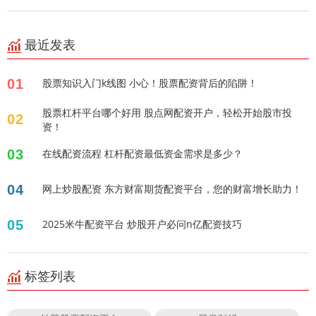
最近发表
01
股票知识入门k线图 小心！股票配资背后的陷阱！
股票杠杆平台哪个好用 股点网配资开户，轻松开始股市投
02
资！
03
在线配资流程 杠杆配资最低资金需求是多少？
04
网上炒股配资 东方财富期货配资平台，您的财富增长助力！
05
2025米牛配资平台 炒股开户必问n亿配资技巧
标签列表