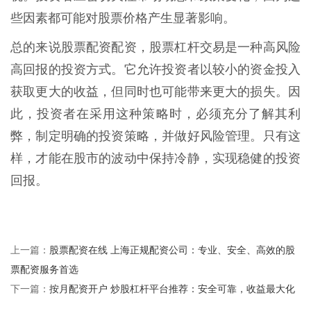
些因素都可能对股票价格产生显著影响。
总的来说股票配资配资，股票杠杆交易是一种高风险
高回报的投资方式。它允许投资者以较小的资金投入
获取更大的收益，但同时也可能带来更大的损失。因
此，投资者在采用这种策略时，必须充分了解其利
弊，制定明确的投资策略，并做好风险管理。只有这
样，才能在股市的波动中保持冷静，实现稳健的投资
回报。
股票配资在线 上海正规配资公司：专业、安全、高效的股
上一篇：
票配资服务首选
按月配资开户 炒股杠杆平台推荐：安全可靠，收益最大化
下一篇：