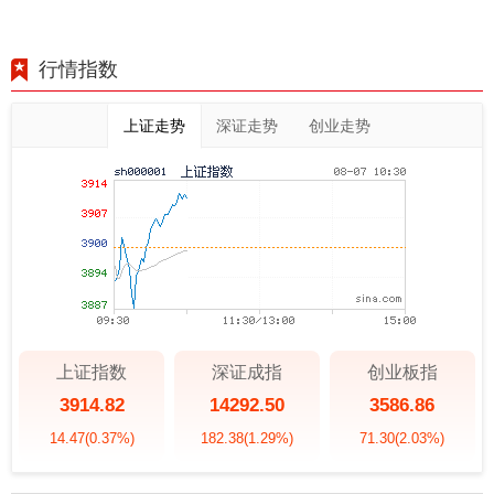
行情指数
上证走势
深证走势
创业走势
上证指数
深证成指
创业板指
3914.82
14292.50
3586.86
14.47
(0.37%)
182.38
(1.29%)
71.30
(2.03%)