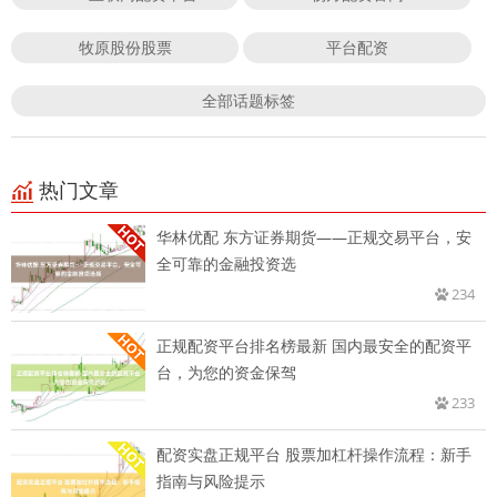
牧原股份股票
平台配资
全部话题标签
热门文章
华林优配 东方证券期货——正规交易平台，安
全可靠的金融投资选
234
正规配资平台排名榜最新 国内最安全的配资平
台，为您的资金保驾
233
配资实盘正规平台 股票加杠杆操作流程：新手
指南与风险提示