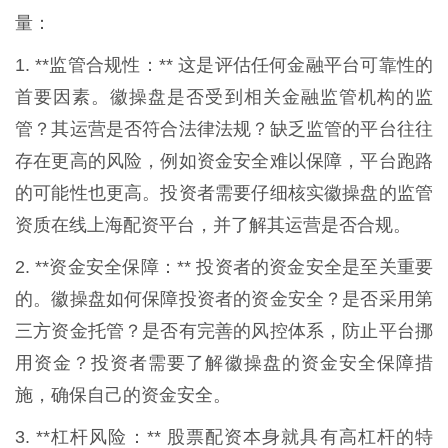
量：
1. **监管合规性：** 这是评估任何金融平台可靠性的
首要因素。徽操盘是否受到相关金融监管机构的监
管？其运营是否符合法律法规？缺乏监管的平台往往
存在更高的风险，例如资金安全难以保障，平台跑路
的可能性也更高。投资者需要仔细核实徽操盘的监管
资质在线上海配资平台，并了解其运营是否合规。
2. **资金安全保障：** 投资者的资金安全是至关重要
的。徽操盘如何保障投资者的资金安全？是否采用第
三方资金托管？是否有完善的风控体系，防止平台挪
用资金？投资者需要了解徽操盘的资金安全保障措
施，确保自己的资金安全。
3. **杠杆风险：** 股票配资本身就具有高杠杆的特