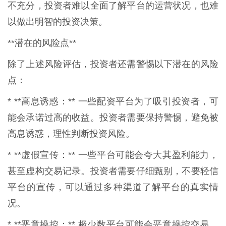
不充分，投资者难以全面了解平台的运营状况，也难
以做出明智的投资决策。
**潜在的风险点**
除了上述风险评估，投资者还需警惕以下潜在的风险
点：
* **高息诱惑：** 一些配资平台为了吸引投资者，可
能会承诺过高的收益。投资者需要保持警惕，避免被
高息诱惑，理性判断投资风险。
* **虚假宣传：** 一些平台可能会夸大其盈利能力，
甚至虚构交易记录。投资者需要仔细甄别，不要轻信
平台的宣传，可以通过多种渠道了解平台的真实情
况。
* **恶意操控：** 极少数平台可能会恶意操控交易，